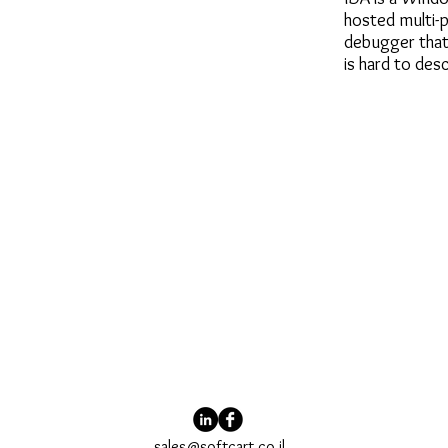
hosted multi-
debugger that
is hard to desc
sales@softcart.co.il