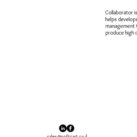
Collaborator i
helps develop
management t
produce high q
sales@softcart.co.il