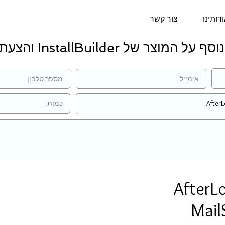
דותינו
צור קשר
 המוצר של InstallBuilder והצעת מחיר:
AfterLo
Mail