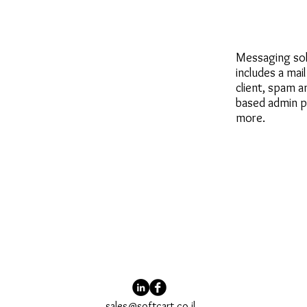
Messaging solu
includes a mai
client, spam a
based admin pa
more.
sales@softcart.co.il