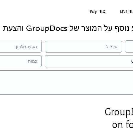
דותינו
צור קשר
 על המוצר של GroupDocs והצעת מחיר:
Group
on f