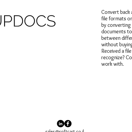
Convert back 
file formats o
by converting 
documents to 
between diffe
without buyin
Received a fil
recognize? Con
work with.
sales@softcart.co.il