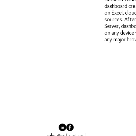
dashboard cre
on Excel, clou
sources. After
Server, dashbo
on any device 
any major bro
sales@softcart.co.il