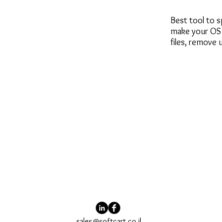
Best tool to 
make your OS e
files, remove
sales@softcart.co.il