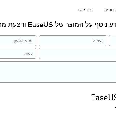
דותינו
צור קשר
נוסף על המוצר של EaseUS והצעת מחיר:
EaseU