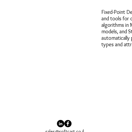
Fixed-Point D
and tools for 
algorithms in
models, and St
automatically 
types and attr
sales@softcart.co.il