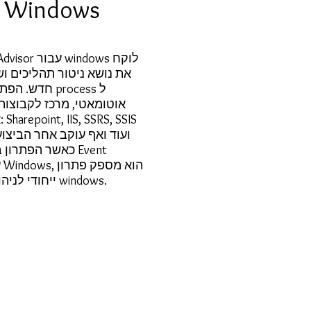
r Windows
mance Advisor
את נושא ניטור תהליכים ו
חדש. הפתרון מב
א
ועוד ואף עוקב אחר הביצוע
כאשר הפתרון בא ב
ייחודי לניהול וניטור שרתי windows.