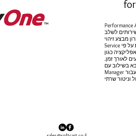
fo
Perfor עבור windows לוקח
שירותים לשלב
צע זיהוי process ל
Service אוטומאטי, מרכז לקבוצות על פי
פליקציה כגון: Sharepoint, IIS, SSRS, SSIS
ים לאורך זמן.
שילוב עם Event
Manager עבור Windows, הוא מספק פתרון
sales@softcart.co.il