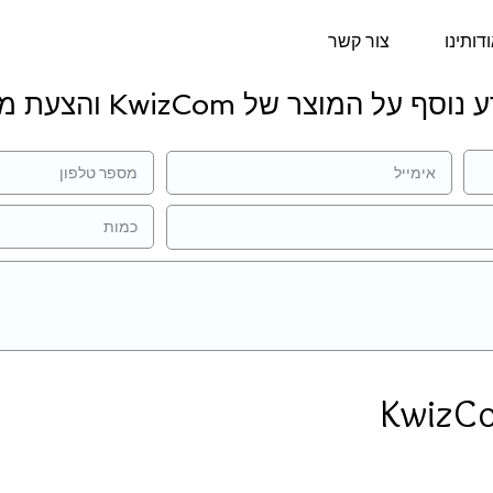
דותינו
צור קשר
סף על המוצר של KwizCom והצעת מחיר:
KwizCo