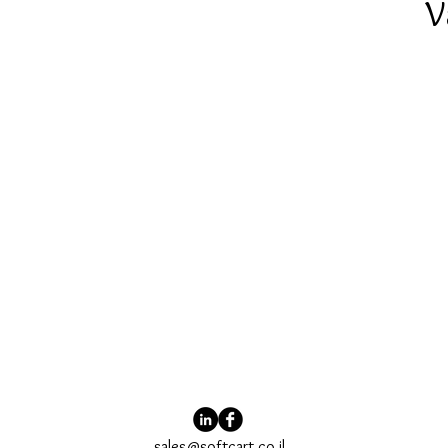
V
sales@softcart.co.il