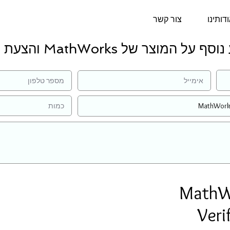
דותינו
צור קשר
 על המוצר של MathWorks והצעת מחיר:
MathW
Veri