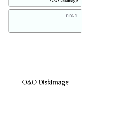
O&O DiskImage