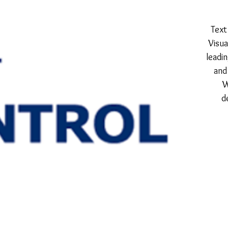
Text
Visua
leadi
and
W
d